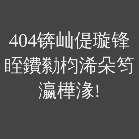
404锛屾偍璇锋
眰鐨勬枃浠朵笉
瀛樺湪!