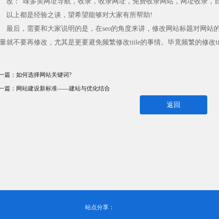
来，得益于装备
：“味多美网址导航，收录，收录网址，免费收录网站，网址收录，自
快速发展，广西大
上都是经验之谈，望希望能够对大家有所帮助!
需求快速增长。据
今年上半年，全区
后，需要和大家说明的是，在seo的角度来讲，修改网站标题对网站
共审批...
量就不要再修改，尤其是更要避免频繁修改title的事情。毕竟频繁的修改ti
一篇：
如何选择网站关键词?
一篇：
网站建设新标准——建站与优化结合
返回
站点分享：