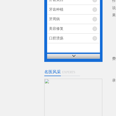
作
说
牙齿种植
果
牙周病
美容修复
2
口腔溃疡
3
例
费
名医风采
EXPERTS
1
录
2
改