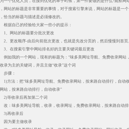
为一个优化人员，在接到优化的单子时候，第一件要做的是什么?观察网
，网站的标题是非常重要的事情，对于搜索引擎来说，网站的标题是一个
，恰当的标题与描述是必须修改的。
根据自己的经验给大家一些小的提示：
1、网站的标题要分批次更改
、更改顺序-由后向前批次更改，也就是先改分页的，然后慢慢到首页
、在搜索引擎中网站排名好的主要关键词最后更改
如我的一个网站，现有的标题为：“味多美网址导航、免费收录网站，
收录为主的关键词，并且主做“收录”这个词
步骤：
)方法：把“味多美网址导航、免费收录网站，按来路自动排行，自动收录
网站，按来路自动排行，自动收录”
)等收录后再加第二个词
：味多美网址导航，收录，收录网址，免费收录网站，按来路自动排
3)再收录后
因为要主做收录
体制先行路路通达！广西大件运输跑出改革加速度