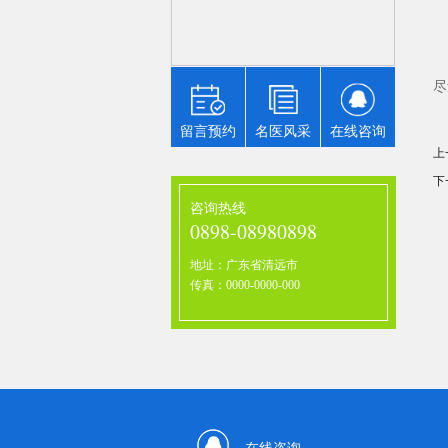
近年
改
制造业
以
件物流
统计，
最
大件运输
尽
留言预约
名医风采
在线咨询
上
下
咨询热线
0898-08980898
地址：广东省清远市
传真：0000-0000-000