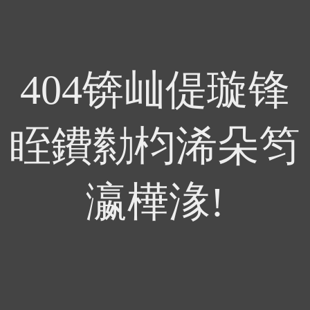
404锛屾偍璇锋
眰鐨勬枃浠朵笉
瀛樺湪!