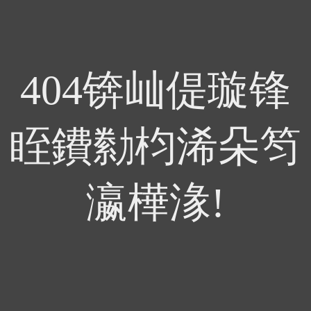
404锛屾偍璇锋
眰鐨勬枃浠朵笉
瀛樺湪!